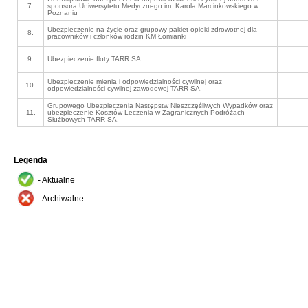
7.
sponsora Uniwersytetu Medycznego im. Karola Marcinkowskiego w
Poznaniu
Ubezpieczenie na życie oraz grupowy pakiet opieki zdrowotnej dla
8.
pracowników i członków rodzin KM Łomianki
9.
Ubezpieczenie floty TARR SA.
Ubezpieczenie mienia i odpowiedzialności cywilnej oraz
10.
odpowiedzialności cywilnej zawodowej TARR SA.
Grupowego Ubezpieczenia Następstw Nieszczęśliwych Wypadków oraz
11.
ubezpieczenie Kosztów Leczenia w Zagranicznych Podróżach
Służbowych TARR SA.
Legenda
- Aktualne
- Archiwalne