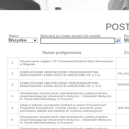
POS
Status:
Wyszukaj po znaku sprawy lub nazwie:
Ro
Nazwa postępowania
Zn
Ubezpieczenie majątku i OC Państwowej Akademii Nauk Stosowanych
1.
w Głogowie
KOMPLEKSOWE UBEZPIECZENIE PRZEDSIĘBIORSTWA
2.
DTe.341
WODOCIĄGÓW I KANALIZACJI W JAROSŁAWIU SP. Z O.O.
KOMPLEKSOWE UBEZPIECZENIE PRZEDSIĘBIORSTWA
3.
BZO/8/0
WODOCIĄGÓW I KANALIZACJI W JAROSŁAWIU SP. Z .O.O.
Obowiązkowe ubezpieczenie odpowiedzialności cywilnej podmiotu
4.
przeprowadzającego eksperyment medyczny - Uniwersytet Medyczny
im. Karola Marcinkowskiego w Poznaniu
Usługi w zakresie zarządzania środkami w ramach Pracowniczych
5.
Programów Emerytalnych, w formie umowy o wnoszenie przez
HHZ.281
pracodawcę składek pracowników do funduszy inwestycyjnych
Obowiązkowe ubezpieczenie odpowiedzialności cywilnej podmiotu
6.
przeprowadzającego eksperyment medyczny - Uniwersytet Medyczny
im. Karola Marcinkowskiego w Poznaniu
Obowiązkowe ubezpieczenia odpowiedzialności cywilnej badacza i